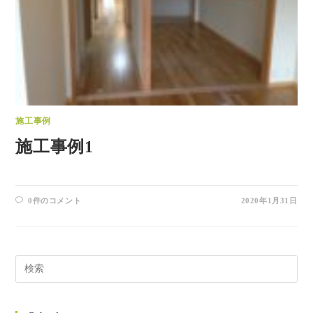
施工事例
施工事例1
0件のコメント
2020年1月31日
Pres
Esc
to