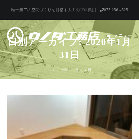
コ
唯一無二の空間づくりを目指す大工のプロ集団
075-256-4525
ン
テ
ン
ツ
メニュー
日別アーカイブ: 2020年1月
へ
ス
31日
キ
ッ
>
2020年
>
1月
>
31日
プ